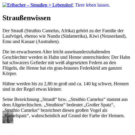
Straußenwissen
Der Strauß (Struthio Camelus, Afrika) gehört zu der Familie der
Laufvögel, ebenso wie Nandu (Südamerika), Kiwi (Neuseeland),
Emu und Kasuar (Australien).
Die im erwachsenen Alter leicht auseinanderzuhaltenden
Geschlechter werden in Hahn und Henne unterschieden: Der Hahn
hat schwarzes Gefieder mit weiß abgesetzten Federn an den
Flügeln, die Henne hat ein grau-braunes Federkleid am ganzen
Körper.
Hähne werden bis zu 2,80 m groß und ca. 140 kg schwer, Hennen
sind in der Regel etwas kleiner.
Seine Bezeichnung „Strauß“ bzw. „Struthio Camelus“ stammt aus
dem Altgriechischen. „Struthion“ bedeutet „Großer Spatz“,
„Struthio Camelus“ bezeichnet diesen großen Vogel als
„Kamelspatz“, wahrscheinlich auf Grund der Farbe der Hennen.
Hahn
Henne
Hardy
Hilda