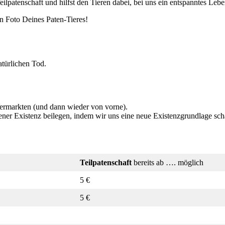
eilpatenschaft und hilfst den Tieren dabei, bei uns ein entspanntes Lebe
n Foto Deines Paten-Tieres!
atürlichen Tod.
ermarkten (und dann wieder von vorne).
er Existenz beilegen, indem wir uns eine neue Existenzgrundlage scha
Teilpaten­schaft
bereits ab …. möglich
5 €
5 €